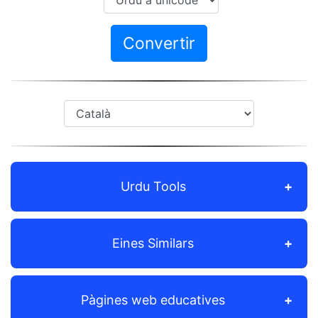
Convertir
Urdu Tools
Eines Similars
Pàgines web educatives