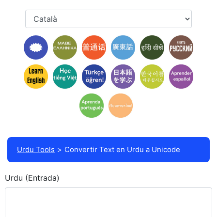
Urdu Tools
Convertir Text en Urdu a Unicode
Urdu (Entrada)